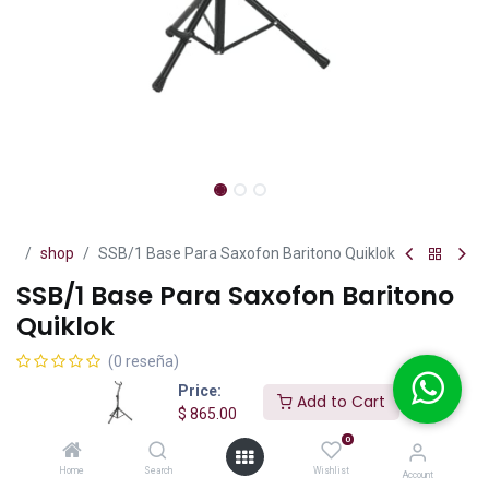
shop
SSB/1 Base Para Saxofon Baritono Quiklok
SSB/1 Base Para Saxofon Baritono
Quiklok
(0 reseña)
Price:
La Quiklok SSB/1 es una base profesional para saxofón barítono
Add to Cart
$
865.00
diseñada para brindar máxima estabilidad, seguridad y protección
al instrumento.
0
Home
Search
Wishlist
$
865.00
Account
IVA incluido