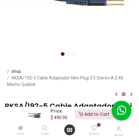
shop
RKSA/192-5 Cable Adaptador Mini Plug 3.5 Stereo A 2 Xlr
Macho Quiklok
RKSA/192-5 Cable Adaptador Mini
Price:
Plug 3.5 Stereo A 2 Xlr Macho
Add to Cart
$
490.00
Quiklok
0
(0 reseña)
Home
Search
Wishlist
Account