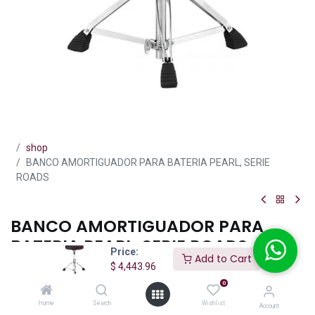
shop
BANCO AMORTIGUADOR PARA BATERIA PEARL, SERIE
ROADS
BANCO AMORTIGUADOR PARA
BATERIA PEARL, SERIE ROADS
Price:
Add to Cart
$
4,443.96
(0 reseña)
0
$
4,443.96
IVA incluido
Home
Search
Wishlist
Account