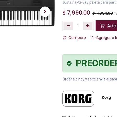
sustain (PS-3) y paleta para parti
$
7,990.00
$
11,954.99
I
Add 
Compare
Agregar a l
PREORDE
Ordénalo hoy y se te envía el sá
Korg