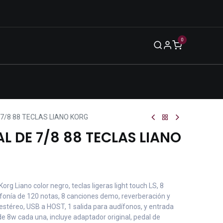
0
Blog
Legal
Eventos
Enero 2026
E 7/8 88 TECLAS LIANO KORG
AL DE 7/8 88 TECLAS LIANO
 Korg Liano color negro, teclas ligeras light touch LS, 8
lifonía de 120 notas, 8 canciones demo, reverberación y
stéreo, USB a HOST, 1 salida para audífonos, y entrada
de 8w cada una, incluye adaptador original, pedal de