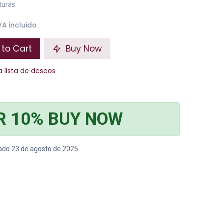
turas.
VA incluido
to Cart
Buy Now
a lista de deseos
R 10% BUY NOW
bado 23 de agosto de 2025