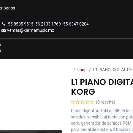
cribenos
55 8585 9515
56 2133 1769
55 6347 8204
ventas@karmamusic.mx
Royals Casa Veerkamp
Sucursales
Menú
shop
L1 PIANO DIGITAL D
L1 PIANO DIGIT
KORG
(0 reseña)
Piano digital portátil de 88 teclas
sonidos, sensible al tacto con po
coro, generador de sonidos PCM e
para pedal de sustain, 2 bocinas 