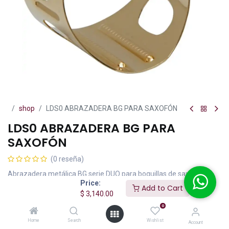
shop
LDS0 ABRAZADERA BG PARA SAXOFÓN
LDS0 ABRAZADERA BG PARA
SAXOFÓN
(0 reseña)
Abrazadera metálica BG serie DUO para boquillas de saxofón
Price:
soprano curvo de Ebonite en laca dorada con tornillo sencillo y
Add to Cart
$
3,140.00
montura atornillada en color rojo incluye sistema de contacto por
riel.
0
Home
Search
Wishlist
$
3,140.00
Account
IVA incluido