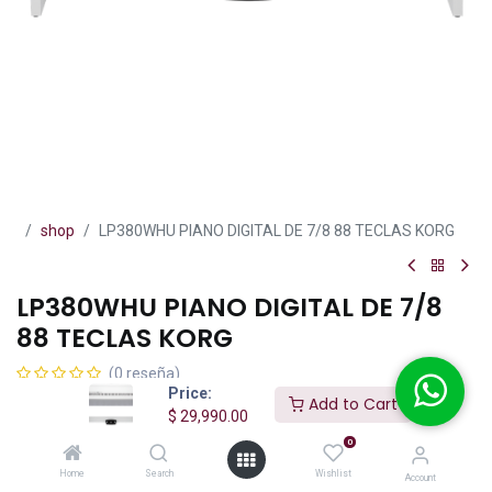
shop
LP380WHU PIANO DIGITAL DE 7/8 88 TECLAS KORG
LP380WHU PIANO DIGITAL DE 7/8
88 TECLAS KORG
(0 reseña)
Price:
Add to Cart
Piano digital de 88 teclas Korg LP380U manufacturado en Japón
$
29,990.00
con mueble color blanco, teclas pesadas RH3 Real Weighted
0
Hammer Action, 30 sonidos, sensible al tacto con polifonía de 120
notas, 30 canciones demo, brilliance reverberación y coro a tres
Home
Search
Wishlist
Account