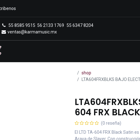
cribenos
55 8585 9515
56 2133 1769
55 6347 8204
ventas@karmamusic.mx
Royals Casa Veerkamp
Sucursales
Menú
shop
LTA604FRXBLKS BAJO ELECT
LTA604FRXBLKS
604 FRX BLAC
(0 reseña)
El LTD TA-604 FRX Black Satin es 
Araya de Slayer. Con construcción