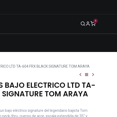
0
Blog
Legal
Eventos
Enero 2026
RICO LTD TA-604 FRX BLACK SIGNATURE TOM ARAYA
 BAJO ELECTRICO LTD TA-
K SIGNATURE TOM ARAYA
un bajo eléctrico signature del legendario bajista Tom
 neck-thru, cuerpo de arce, escala extendida de 35" y