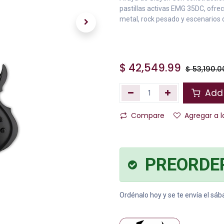
pastillas activas EMG 35DC, ofre
metal, rock pesado y escenarios 
$
42,549.99
$
53,190.0
Add 
Compare
Agregar a l
PREORDE
Ordénalo hoy y se te envía el sá