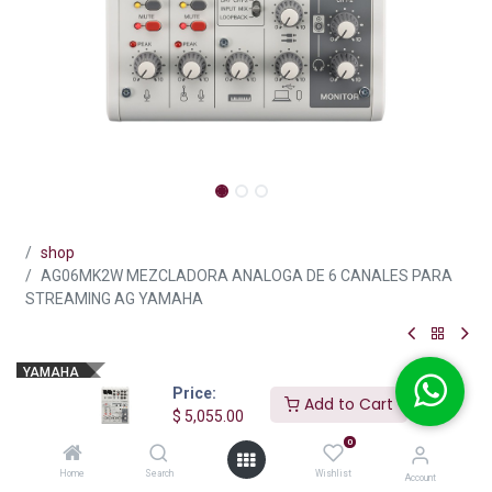
shop
AG06MK2W MEZCLADORA ANALOGA DE 6 CANALES PARA
STREAMING AG YAMAHA
YAMAHA
Price:
AG06MK2W MEZCLADORA
Add to Cart
$
5,055.00
ANALOGA DE 6 CANALES PARA
0
STREAMING AG YAMAHA
Home
Search
Wishlist
Account