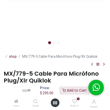
shop
MX/779-5 Cable Para Micrófono Plug/Xlr Quiklok
MX/779-5 Cable Para Micrófono
Plug/Xlr Quiklok
Price:
(0 reseña)
Add to Cart
$
295.00
El Quik Lok MX/779-5 es un cable profesional para micrófono de 5
0
metros con conectores Plug mono 6.3 mm (1/4") a XLR macho de
3 pines.
Home
Search
Wishlist
Account