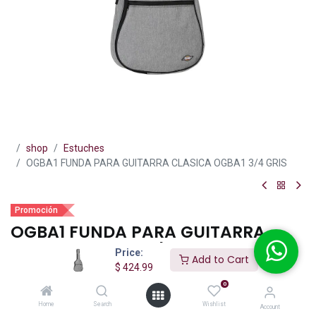
shop
Estuches
OGBA1 FUNDA PARA GUITARRA CLASICA OGBA1 3/4 GRIS
Promoción
OGBA1 FUNDA PARA GUITARRA
CLASICA OGBA1 3/4 GRIS
Price:
Add to Cart
$
424.99
(0 reseña)
0
$
424.99
$
590.00
IVA incluido
Home
Search
Wishlist
Account