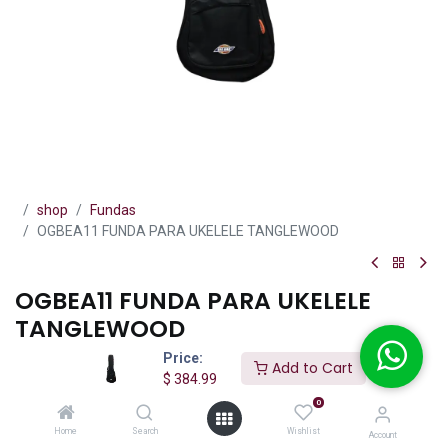
shop
Fundas
OGBEA11 FUNDA PARA UKELELE TANGLEWOOD
OGBEA11 FUNDA PARA UKELELE
TANGLEWOOD
Price:
(0 reseña)
Add to Cart
$
384.99
$
384.99
$
535.00
IVA incluido
0
Home
Search
Wishlist
Account