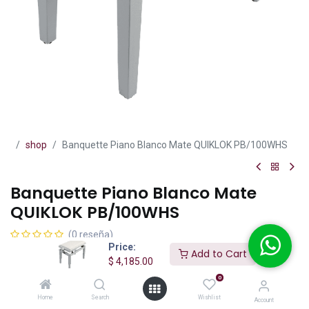
shop
Banquette Piano Blanco Mate QUIKLOK PB/100WHS
Banquette Piano Blanco Mate
QUIKLOK PB/100WHS
(0 reseña)
Price:
Add to Cart
Quiklok PB/100WHS – Banqueta de Madera para Piano (Blanco
$
4,185.00
Mate), Con Altura Ajustable
0
Banqueta piano Quiklok PB/100WHS: elegante madera blanca
Home
Search
Wishlist
Account
mate, asiento acolchonado, altura ajustable (48–57 cm), robusta y