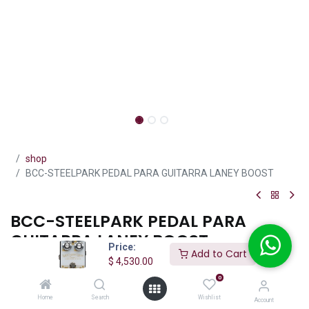
shop
BCC-STEELPARK PEDAL PARA GUITARRA LANEY BOOST
BCC-STEELPARK PEDAL PARA
GUITARRA LANEY BOOST
Price:
Add to Cart
$
4,530.00
(0 reseña)
0
Es el pedal ideal para llevar tu tono al siguiente nivel. Diseñado
para ofrecer un boost limpio, transparente y potente, realza tu
Home
Search
Wishlist
Account