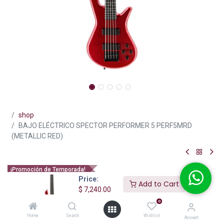
shop
BAJO ELÉCTRICO SPECTOR PERFORMER 5 PERF5MRD
(METALLIC RED)
¡Promoción de Temporada!
Price:
BAJO ELÉCTRICO SPECTOR
Add to Cart
$
7,240.00
PERFORMER 5 PERF5MRD
0
(METALLIC RED)
Home
Search
Wishlist
Account