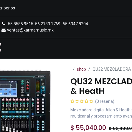
cribenos
55 8585 9515
56 2133 1769
55 6347 8204
ventas@karmamusic.mx
Royals Casa Veerkamp
Sucursales
Menú
shop
QU32 MEZCLADORA D
QU32 MEZCLAD
& HeatH
(0 reseña)
Mezcladora digital Allen & Heath 
multicanal y procesamiento avanz
$
55,040.00
$
62,490.