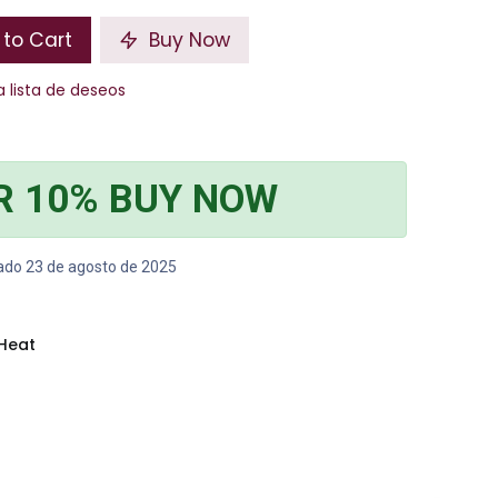
to Cart
Buy Now
a lista de deseos
R 10% BUY NOW
bado 23 de agosto de 2025
 Heat