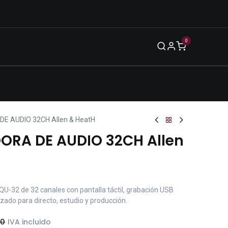
0
Blog
Legal
Eventos
Enero 2026
E AUDIO 32CH Allen & HeatH
ORA DE AUDIO 32CH Allen
QU-32 de 32 canales con pantalla táctil, grabación USB
ado para directo, estudio y producción.
00
IVA incluido