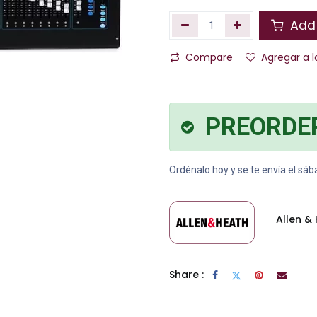
Add 
Compare
Agregar a l
PREORDE
Ordénalo hoy y se te envía el sá
Allen &
Share :