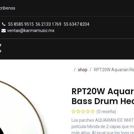
cribenos
55 8585 9515
56 2133 1769
55 6347 8204
ventas@karmamusic.mx
Royals Casa Veerkamp
Sucursales
Menú
shop
RPT20W Aquarian Reg
RPT20W Aquari
Bass Drum Hea
(0 reseña)
Los parches AQUARIAN ICE WHIT
película híbrida de 2 capas que 
más altos. Al igual que los tops 