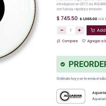
introdujeron en 2017, los AQUA
con fuerza, rapidez y emoción.
$
745.50
$
1,065.00
IVA 
Add 
Compare
Agregar a l
PREORDE
Ordénalo hoy y se te envía el sá
Aquari
Aquaria