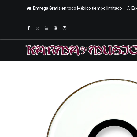
Entrega Gratis en todo México tiempo limitado
Es
Inicio
Tienda
Promociones