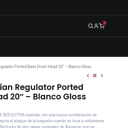
0
Blog
Legal
Eventos
Enero 2026
ulator Ported Bass Drum Head 20″ – Blanco Gloss
an Regulator Ported
d 20″ – Blanco Gloss
E REFLECTOR cuentan con una nueva combinación de
mejora el ataque de la baqueta cuando se toca a volúmenes
reflectores de dos capas originales de Aquarian que se