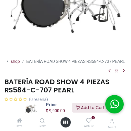
shop
BATERÍA ROAD SHOW 4 PIEZAS RS584-C-707 PEARL
BATERÍA ROAD SHOW 4 PIEZAS
RS584-C-707 PEARL
(0 reseña)
Price:
Add to Cart
Serie: Roadshow RS 584-C (o RS584C/C) de Pearl.
$
9,900.00
Acabado: Bronze Metallic (#707) para este modelo en particular.
0
Construcción de cascos: 9 láminas de madera Poplar,
aproximadamente 7 mm de grosor.
Home
Search
Wishlist
Account