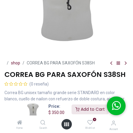
shop
CORREA BG PARA SAXOFÓN S38SH
CORREA BG PARA SAXOFÓN S38SH
(0 reseña)
Correa BG unisex tamaño grande serie STANDARD en color
blanco, cuello de nailon con refuerzo de doble costura, ajustador
antiderrapante y gancho mosquetón de ABS, uso indicado con
Price:
Add to Cart
saxofones alto y tenor.
$
350.00
0
$
350.00
IVA incluido
Home
Search
Wishlist
Account