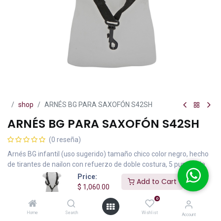
shop
ARNÉS BG PARA SAXOFÓN S42SH
ARNÉS BG PARA SAXOFÓN S42SH
(0 reseña)
Arnés BG infantil (uso sugerido) tamaño chico color negro, hecho
de tirantes de nailon con refuerzo de doble costura, 5 puntos de
ajuste con ajustadores antiderrapantes y gancho mosquetón de
Price:
Add to Cart
ABS, uso indicado con saxofones alto y tenor.
$
1,060.00
0
$
1,060.00
IVA incluido
Home
Search
Wishlist
Account