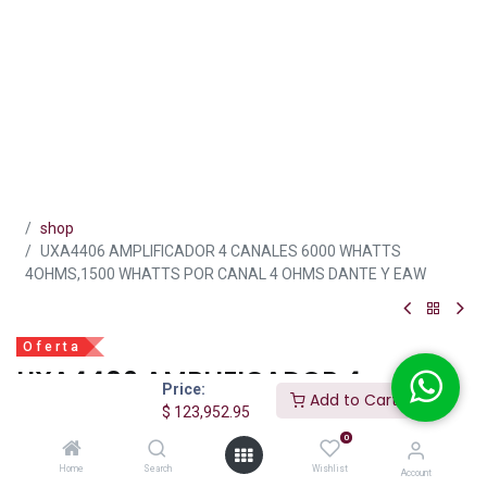
shop
UXA4406 AMPLIFICADOR 4 CANALES 6000 WHATTS
4OHMS,1500 WHATTS POR CANAL 4 OHMS DANTE Y EAW
O f e r t a
UXA4406 AMPLIFICADOR 4
Price:
Add to Cart
CANALES 6000 WHATTS
$
123,952.95
4OHMS,1500 WHATTS POR CANAL 4
0
OHMS DANTE Y EAW
Home
Search
Wishlist
Account