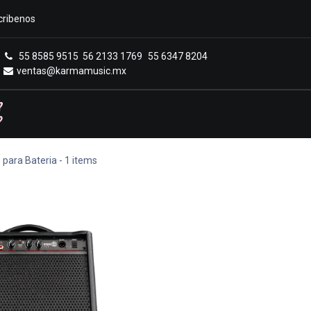
cribenos
55 8585 9515
56 2133 1769
55 6347 8204
ventas@karmamusic.mx
Royals Casa Veerkamp
Sucursales
Menú
 para Bateria
- 1 items