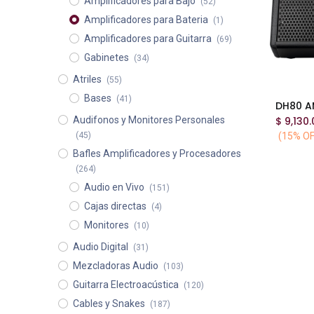
Amplificadores para Bajo
(52)
Amplificadores para Bateria
(1)
Amplificadores para Guitarra
(69)
Gabinetes
(34)
Atriles
(55)
Bases
(41)
$
9,130.
Audifonos y Monitores Personales
(15% OF
(45)
Bafles Amplificadores y Procesadores
(264)
Audio en Vivo
(151)
Cajas directas
(4)
Monitores
(10)
Audio Digital
(31)
Mezcladoras Audio
(103)
Guitarra Electroacústica
(120)
Cables y Snakes
(187)