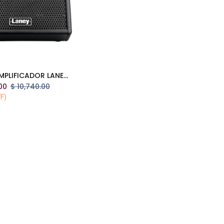
DH80 AMPLIFICADOR LANEY DRUMHUB PARA BATERÍA DE 10"
Add to Cart
00
$
10,740.00
F)